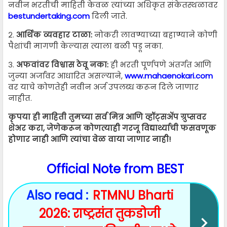
नवीन भरतीची माहिती केवळ त्यांच्या अधिकृत संकेतस्थळावर
bestundertaking.com
दिली जाते.
२.
आर्थिक व्यवहार टाळा:
नोकरी लावण्याच्या बहाण्याने कोणी
पैशांची मागणी केल्यास त्याला बळी पडू नका.
३.
अफवांवर विश्वास ठेवू नका:
ही भरती पूर्णपणे अंतर्गत आणि
जुन्या अर्जांवर आधारित असल्याने,
www.mahaenokari.com
वर याचे कोणतेही नवीन अर्ज उपलब्ध करून दिले जाणार
नाहीत.
कृपया ही माहिती तुमच्या सर्व मित्र आणि व्हॉट्सॲप ग्रुप्सवर
शेअर करा, जेणेकरून कोणत्याही गरजू विद्यार्थ्याची फसवणूक
होणार नाही आणि त्यांचा वेळ वाया जाणार नाही!
O
fficial
Note from BEST
Also read :
RTMNU Bharti
2026: राष्ट्रसंत तुकडोजी