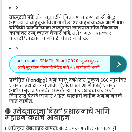
तात्पुरती पदे:
वीज तक्रारींचे निवारण करण्यासाठी बेस्ट
आपल्याच
वाहतूक विभागातील १२७ वाहनचालक आणि १००
यांत्रिकी कर्मचाऱ्यांना तात्पुरत्या स्वरूपात वीज विभागात
कामावर रुजू करून घेणार आहे.
तसेच गरज पडल्यास
कंत्राटी/भाड्याने कर्मचारी घेतले जातील.
Also read :
SPMCIL Bharti 2026: सुरक्षा मुद्रण
आणि मुद्रांकन निगम लिमिटेड मध्ये 25 जागांसाठी भरती
प्रलंबित (Pending) अर्ज:
चालू वर्षभरात एकूण ६८६ जागांवर
अंतर्गत प्रशासकीय आदेश (आदेश ९४ आणि १५८) अंतर्गत
आधीपासूनच प्रलंबित असलेल्या पात्र उमेदवारांचे अर्ज
विचारात घेतले जाणार आहेत.
यासाठी नवीन अर्ज मागवले
जात नाहीत.
🛑 उमेदवारांना 'बेस्ट' प्रशासनाचे आणि
महाएनोकरीचे आवाहन:
१.
अधिकृत वेबसाइट वापरा:
बेस्ट उपक्रमातील कोणत्याही