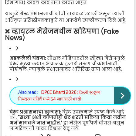
विभागात) लांबच लांब रांगा लावत आहेत.
यामुळे बेस्ट प्रशासनाची मोठी तारांबळ उडाली असून त्यांनी
अधिकृत प्रसिद्धीपत्रकाद्वारे या अफवेचे स्पष्टीकरण दिले आहे.
❌ व्हायरल मेसेजमधील खोटेपणा (Fake
News)
अडकलेली यंत्रणा:
सोशल मीडियावरील खोट्या मेसेजमुळे
बेस्ट मुख्यालयात अचानक हजारो तरुण चौकशीसाठी
पोहोचले, ज्यामुळे प्रशासनावर अतिरिक्त ताण आला आहे.
Also read :
DPCC Bharti 2026: दिल्ली प्रदूषण
नियंत्रण समिती मध्ये 54 जागांसाठी भरती
बेस्ट प्रशासनाचा खुलासा:
बेस्ट उपक्रमाने स्पष्ट केले आहे
की,
"सध्या अशी कोणतीही थेट भरती प्रक्रिया किंवा नवीन
अर्ज मागवले जात नाहीत."
हा मेसेज पूर्णपणे बोगस असून
नागरिकांनी यावर विश्वास ठेवू नये.