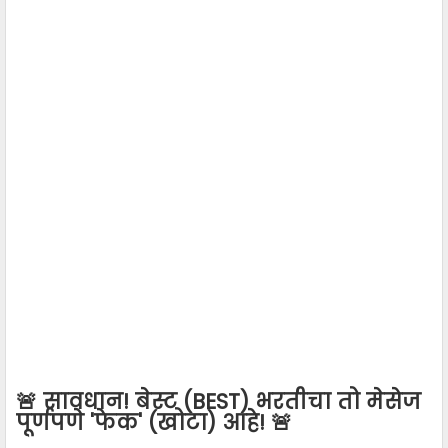
🚨 सावधान! बेस्ट (BEST) भरतीचा तो मेसेज
पूर्णपणे 'फेक' (खोटा) आहे! 🚨