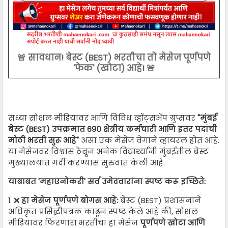
🚨 सावधान! बेस्ट (BEST) भरतीचा तो मेसेज पूर्णपणे
'फेक' (खोटा) आहे! 🚨
सध्या सोशल मीडियावर आणि विविध व्हॉट्सॲप ग्रुप्सवर
"मुंबई
बेस्ट (BEST) उपक्रमात ६९० क्षेत्रीय कर्मचारी आणि इतर पदांची
मोठी भरती सुरू आहे"
असा एक मेसेज वेगाने व्हायरल होत आहे.
या मेसेजवर विश्वास ठेवून अनेक विद्यार्थ्यांनी मुंबईतील बेस्ट
मुख्यालयात गर्दी करण्यास सुरुवात केली आहे.
याबाबत 'महाएनोकरी' सर्व उमेदवारांना स्पष्ट करू इच्छिते:
१. ❌
हा मेसेज पूर्णपणे बोगस आहे:
बेस्ट (BEST) प्रशासनाने
अधिकृत प्रसिद्धीपत्रक काढून स्पष्ट केले आहे की, सोशल
मीडियावर फिरणारा भरतीचा हा मेसेज
पूर्णपणे खोटा आणि