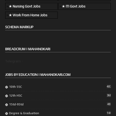
★ Nursing Govt Jobs
★ ITI Govt Jobs
★ Work From Home Jobs
SCHEMA MARKUP
BREADCRUM | MAHANOKARI
Telegram -
JOBS BY EDUCATION | MAHANOKARI.COM
10th SSC
487
12th HSC
368
1Std-9Std
48
Degree & Graduation
1443