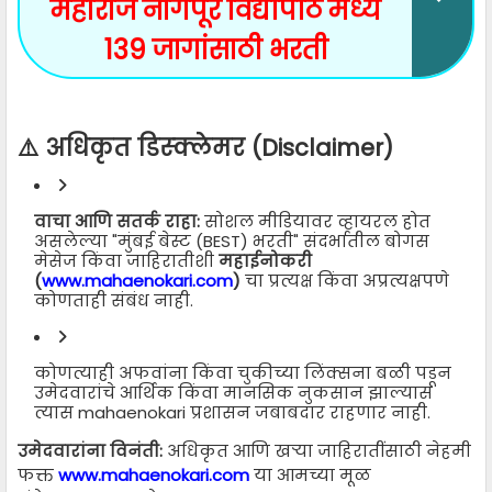
महाराज नागपूर विद्यापीठ मध्ये
139 जागांसाठी भरती
⚠️ अधिकृत डिस्क्लेमर (Disclaimer)
वाचा आणि सतर्क राहा:
सोशल मीडियावर व्हायरल होत
असलेल्या "मुंबई बेस्ट (BEST) भरती" संदर्भातील बोगस
मेसेज किंवा जाहिरातीशी
महाईनोकरी
(
www.mahaenokari.com
)
चा प्रत्यक्ष किंवा अप्रत्यक्षपणे
कोणताही संबंध नाही.
कोणत्याही अफवांना किंवा चुकीच्या लिंक्सना बळी पडून
उमेदवारांचे आर्थिक किंवा मानसिक नुकसान झाल्यास
त्यास mahaenokari प्रशासन जबाबदार राहणार नाही.
उमेदवारांना विनंती:
अधिकृत आणि खऱ्या जाहिरातींसाठी नेहमी
फक्त
www.mahaenokari.com
या आमच्या मूळ