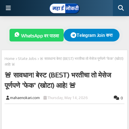
Telegram Join करा
WhatsApp वर पाठवा
Home
State Jobs
🚨 सावधान! बेस्ट (BEST) भरतीचा तो मेसेज पूर्णपणे 'फेक' (खोटा)
आहे! 🚨
🚨 सावधान! बेस्ट (BEST) भरतीचा तो मेसेज
पूर्णपणे 'फेक' (खोटा) आहे! 🚨
mahaenokari.com
Thursday, May 14, 2026
0