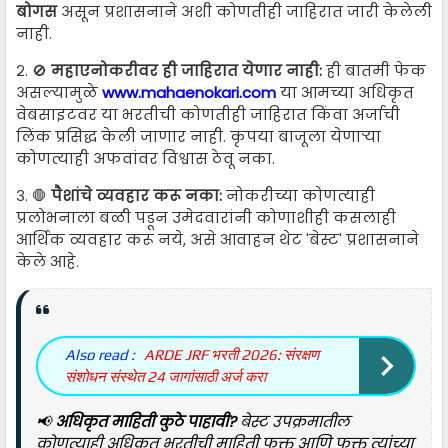
बोगस
असून प्रशासनाने अशी कोणतीही जाहिरात जारी केलेली
नाही.
२. 🚫
महाएनोकरीवर ही जाहिरात येणार नाही:
ही बातमी फेक
असल्यामुळे
www.mahaenokari.com
या आमच्या अधिकृत
वेबसाइटवर या भरतीची कोणतीही जाहिरात किंवा अर्जाची
लिंक प्रसिद्ध केली जाणार नाही. कृपया बाजूला येणाऱ्या
कोणत्याही अफवांवर विश्वास ठेवू नका.
३. 🛑
पैशांचे व्यवहार करू नका:
नोकरीच्या कोणत्याही
प्रलोभनाला बळी पडून उमेदवारांनी कोणाशीही कसलाही
आर्थिक व्यवहार करू नये, असे आवाहन थेट 'बेस्ट' प्रशासनाने
केले आहे.
Also read :
ARDE JRF भरती 2026: संरक्षण
संशोधन संस्थेत 24 जागांसाठी अर्ज करा
📢
अधिकृत माहिती कुठे पाहावी?
बेस्ट उपक्रमातील
कोणत्याही अधिकृत भरतीची माहिती फक्त आणि फक्त त्यांच्या