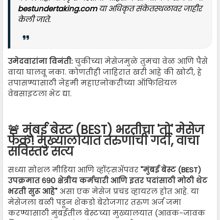
bestundertaking.com
या अधिकृत संकेतस्थळावर जाहीर
केली जाते.
उमेदवारांना विनंती:
चुकीच्या मेसेजमुळे तुमचा वेळ आणि पैसे
वाया घालवू नका. कोणतीही जाहिरात खरी आहे की खोटी, हे
तपासण्यासाठी नेहमी महाएनोकरीच्या ऑफिशियल
वेबसाइटला भेट द्या.
🚨 मुंबई बेस्ट (BEST) भरतीचा 'तो' मेसेज
फेक! मुख्यालायात तरुणांची गर्दी, वाचा
सविस्तर सत्य
सध्या सोशल मीडिया आणि व्हॉट्सॲपवर
"मुंबई बेस्ट (BEST)
उपक्रमात ६९० क्षेत्रीय कर्मचारी आणि इतर पदांसाठी मोठी थेट
भरती सुरू आहे"
असा एक मेसेज प्रचंड व्हायरल होत आहे. या
मेसेजला बळी पडून शेकडो बेरोजगार तरुण अर्ज जमा
करण्यासाठी मुंबईतील बेस्टच्या मुख्यालयात (आवक-जावक