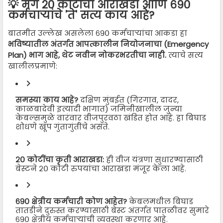
💡 मग २० कोटींचा आराखडा आणि ६९०
कर्मचाऱ्यांचे 'ते' सत्य काय आहे?
बातमीत उल्लेख असलेला ६९० कर्मचाऱ्यांचा आकडा हा
भविष्यातील अंतर्गत आपत्कालीन नियोजनाचा (Emergency
Plan) भाग आहे, थेट नवीन नोकरभरतीचा नाही.
त्याचे सत्य
खालीलप्रमाणे:
समस्या काय आहे?
दक्षिण मुंबईत (गिरगाव, दादर,
काळबादेवी इत्यादी भागात) जमिनीखालील जुन्या
केबल्समुळे वारंवार वीजपुरवठा खंडित होत आहे. हा बिघाड
शोधणे खूप गुंतागुंतीचे असते.
२० कोटींचा कृती आराखडा:
ही वीज यंत्रणा सुधारण्यासाठी
बेस्टने २० कोटी रुपयांचा आराखडा मंजूर केला आहे.
६९० क्षेत्रीय कर्मचारी कोण आहेत?
केबलमधील बिघाड
तातडीने दुरुस्त करण्यासाठी बेस्ट अंतर्गत पातळीवर सुमारे
६९० क्षेत्रीय कर्मचाऱ्यांची व्यवस्था करणार आहे.