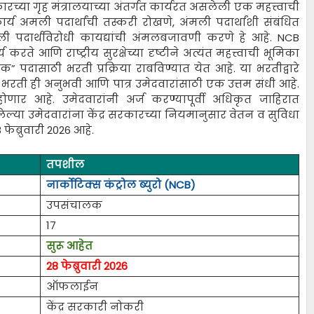
ारच्या गृह मंत्रालयाच्या अंतर्गत कार्यरत असलेली एक महत्त्वाची
 कार्य अमली पदार्थांची तस्करी रोखणे, अंमली पदार्थांशी संबंधित
ंमली पदार्थविरोधी कायद्यांची अंमलबजावणी करणे हे आहे. NCB
ते आणि राष्ट्रीय सुरक्षेच्या दृष्टीने अत्यंत महत्त्वाची भूमिका
” पदासाठी भरती प्रक्रिया राबविण्यात येत आहे. या भरतीद्वारे
 भरती ही अनुभवी आणि पात्र उमेदवारांसाठी एक उत्तम संधी आहे.
होणार आहे. उमेदवारांनी अर्ज करण्यापूर्वी अधिकृत जाहिरात
्या उमेदवारांना केंद्र सरकारच्या नियमानुसार वेतन व सुविधा
ेब्रुवारी 2026 आहे.
तपशील
नार्कोटिक्स कंट्रोल ब्युरो (NCB)
उपसंचालक
17
सुरू आहेत
28 फेब्रुवारी 2026
ऑफलाईन
केंद्र सरकारी नोकरी