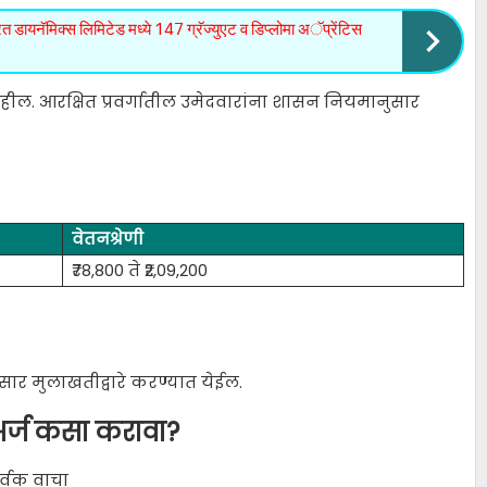
नॅमिक्स लिमिटेड मध्ये 147 ग्रॅज्युएट व डिप्लोमा अॅप्रेंटिस
राहील. आरक्षित प्रवर्गातील उमेदवारांना शासन नियमानुसार
वेतनश्रेणी
₹78,800 ते ₹2,09,200
ार मुलाखतीद्वारे करण्यात येईल.
र्ज कसा करावा?
र्वक वाचा