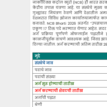
नार्कोटिक्स कंट्रोल ब्युरो (NCB) ही भारत सरक
केंद्रीय तपास यंत्रणा आहे. या संस्थेचे मुख्य
गुन्ह्यांवर नियंत्रण ठेवणे आणि देशातील अ
देशभरात विविध झोनल कार्यालयांमार्फत कार्य कर
बजावते. NCB Bharti 2026 अंतर्गत “उपसंचालक
एकूण 17 रिक्त पदे भरण्यात येणार आहेत. सदर
अर्ज प्रक्रिया पूर्णपणे ऑफलाईन पद्धतीने 
काळजीपूर्वक वाचणे आवश्यक आहे. निवड झालेल
दिल्या जातील. अर्ज करण्याची अंतिम तारीख 28 फ
मुद्दे
संस्थेचे नाव
पदाचे नाव
पदांची संख्या
अर्ज सुरू होण्याची तारीख
अर्ज करण्याची शेवटची तारीख
अर्जाची पद्धत
श्रेणी