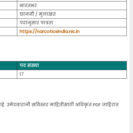
भारतभर
छाननी / मुलाखत
पदानुसार पात्रता
https://narcoticsindia.nic.in
पद संख्या
17
आहे. उमेदवारांनी सविस्तर माहितीसाठी अधिकृत PDF जाहिरात