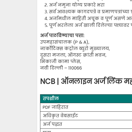
अर्ज नमुना योग्य प्रकारे भरा
सर्व आवश्यक कागदपत्रे व प्रमाणपत्रांच्या प
अर्जामधील माहिती अचूक व पूर्ण असणे 
पूर्ण भरलेला अर्ज खाली दिलेल्या पत्त्यावर
अर्ज पाठविण्याचा पत्ता:
उपमहासंचालक (P & A),
नार्कोटिक्स कंट्रोल ब्युरो मुख्यालय,
दुसरा मजला, ऑगस्ट क्रांती भवन,
भिकाजी कामा प्लेस,
नवी दिल्ली – 110066
NCB | ऑनलाइन अर्ज लिंक महत
तपशील
PDF जाहिरात
अधिकृत वेबसाईट
अर्ज पद्धत