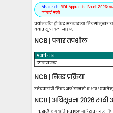
Also read :
BDL Apprentice Bharti 2026: भारत डाय
पदांसाठी भरती
वयोमर्यादा ही केंद्र सरकारच्या नियमांनुसार 
वयात सूट दिली जाईल.
NCB | पगार तपशील
पदाचे नाव
उपसंचालक
NCB | निवड प्रक्रिया
उमेदवारांची निवड अर्ज छाननी व आवश्यकतेनुस
NCB | अधिसूचना 2026 साठी अ
सर्वप्रथम अधिकृत PDF जाहिरात काळजीपू