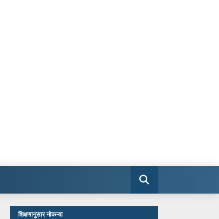
शिक्षणानुसार नोकऱ्या