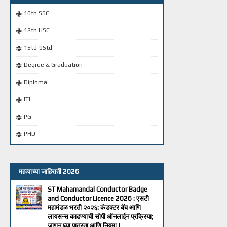
10th SSC
12th HSC
1Std-9Std
Degree & Graduation
Diploma
ITI
PG
PHD
महत्वाच्या जाहिराती 2026
ST Mahamandal Conductor Badge
and Conductor Licence 2026 : एसटी
महामंडळ भरती २०२६: कंडक्टर बॅच आणि
लायसन्स काढण्याची सोपी ऑनलाईन प्रक्रिया;
जाणून घ्या पात्रता आणि नियम! |