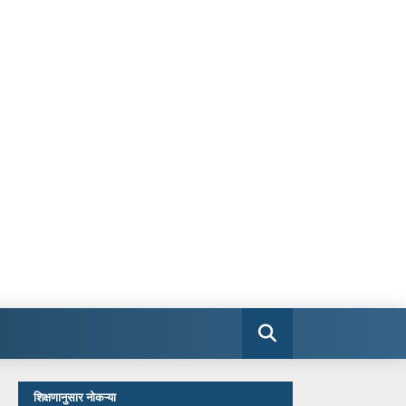
शिक्षणानुसार नोकऱ्या