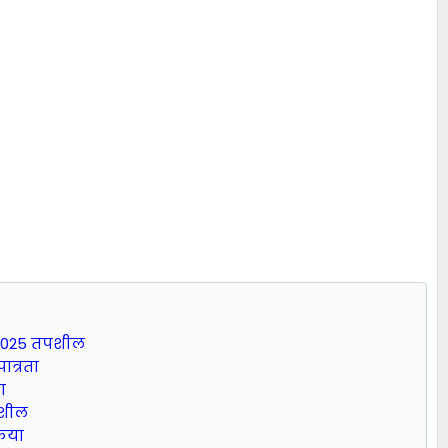
े 2025 तपशील
ात्रता
ा
पशील
रिया