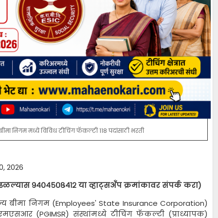
 बीमा निगम मध्ये विविध टीचिंग फॅकल्टी 118 पदांसाठी भरती
0, 2026
ढळल्यास ९४०४५०८४१२ या व्हाट्सअँप क्रमांकावर संपर्क करा)
ाज्य बीमा निगम (Employees' State Insurance Corporation)
एसआर (PGIMSR) संस्थांमध्ये टीचिंग फॅकल्टी (प्राध्यापक)