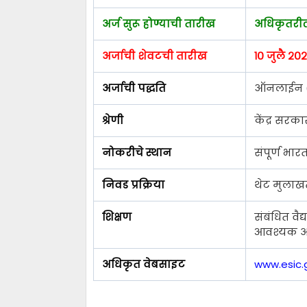
अर्ज सुरू होण्याची तारीख
अधिकृतरीत्
अर्जाची शेवटची तारीख
१० जुलै २०
अर्जाची पद्धति
ऑनलाईन (
श्रेणी
केंद्र सरक
नोकरीचे स्थान
संपूर्ण भा
निवड प्रक्रिया
थेट मुलाखत
शिक्षण
संबंधित वै
आवश्यक अ
अधिकृत वेबसाइट
www.esic.g