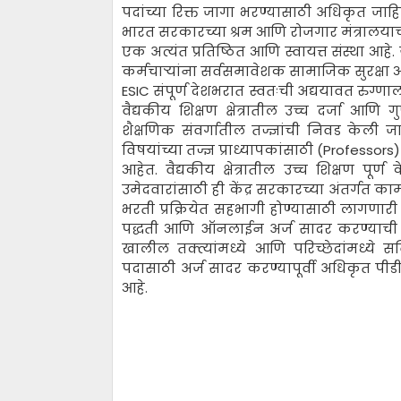
पदांच्या रिक्त जागा भरण्यासाठी अधिकृत जाह
भारत सरकारच्या श्रम आणि रोजगार मंत्रालयाच
एक अत्यंत प्रतिष्ठित आणि स्वायत्त संस्था आहे.
कर्मचाऱ्यांना सर्वसमावेशक सामाजिक सुरक्षा आण
ESIC संपूर्ण देशभरात स्वतःची अद्ययावत रुग्णा
वैद्यकीय शिक्षण क्षेत्रातील उच्च दर्जा आणि 
शैक्षणिक संवर्गातील तज्ज्ञांची निवड केली 
विषयांच्या तज्ज्ञ प्राध्यापकांसाठी (Professo
आहेत. वैद्यकीय क्षेत्रातील उच्च शिक्षण पूर्
उमेदवारांसाठी ही केंद्र सरकारच्या अंतर्गत क
भरती प्रक्रियेत सहभागी होण्यासाठी लागणारी 
पद्धती आणि ऑनलाईन अर्ज सादर करण्याची अं
खालील तक्त्यांमध्ये आणि परिच्छेदांमध्ये 
पदासाठी अर्ज सादर करण्यापूर्वी अधिकृत
आहे.