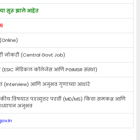
या सुरू झाले आहेत
२६
Online)
ारी नोकरी (Central Govt Job)
रत (ESIC मेडिकल कॉलेजेस आणि PGIMSR संस्था)
 (Interview) आणि अनुभव गुणांच्या आधारे
द्यकीय विषयात पदव्युत्तर पदवी (MD/MS) किंवा समकक्ष आणि
ध्यापन अनुभव
ov.in