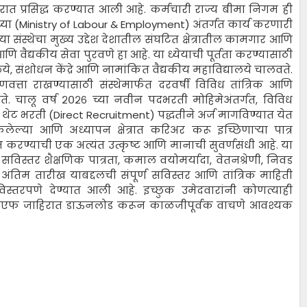
िरात प्रसिद्ध करण्यात आली आहे. कर्मचारी राज्य बीमा निगम ही
्या (Ministry of Labour & Employment) अंतर्गत कार्य करणारी
 या संस्थेचा मुख्य उद्देश देशातील संघटित क्षेत्रातील कामगार आणि
ि वैद्यकीय सेवा पुरवणे हा आहे. या ध्येयाची पूर्तता करण्यासाठी
लये, संशोधन केंद्रे आणि नामांकित वैद्यकीय महाविद्यालये चालवते.
गुणवत्ता राखण्यासाठी संस्थेमार्फत दरवर्षी विविध तांत्रिक आणि
जाते. चालू वर्ष २०२६ च्या नवीन पदभरती मोहिमेअंतर्गत, विविध
rs) थेट भरती (Direct Recruitment) पद्धतीने अर्ज मागविण्यात येत
ण केलेल्या आणि अध्यापन क्षेत्रात करिअर करू इच्छिणाऱ्या पात्र
ाम करण्याची एक अत्यंत उत्कृष्ट आणि मानाची सुवर्णसंधी आहे. या
सविस्तर शैक्षणिक पात्रता, कमाल वयोमर्यादा, वेतनश्रेणी, निवड
तिम तारीख याबद्दलची संपूर्ण सविस्तर आणि तांत्रिक माहिती
सविस्तरपणे देण्यात आली आहे. इच्छुक उमेदवारांनी कोणत्याही
 पीडीएफ जाहिरात डाऊनलोड करून काळजीपूर्वक वाचणे आवश्यक