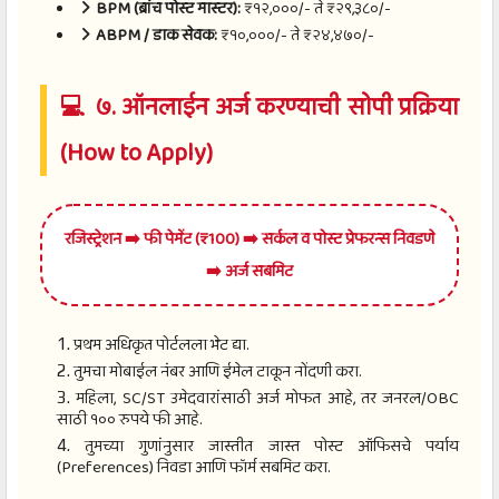
BPM (ब्रांच पोस्ट मास्टर):
₹१२,०००/- ते ₹२९,३८०/-
ABPM / डाक सेवक:
₹१०,०००/- ते ₹२४,४७०/-
💻 ७. ऑनलाईन अर्ज करण्याची सोपी प्रक्रिया
(How to Apply)
रजिस्ट्रेशन ➡️ फी पेमेंट (₹100) ➡️ सर्कल व पोस्ट प्रेफरन्स निवडणे
➡️ अर्ज सबमिट
प्रथम अधिकृत पोर्टलला भेट द्या.
तुमचा मोबाईल नंबर आणि ईमेल टाकून नोंदणी करा.
महिला, SC/ST उमेदवारांसाठी अर्ज मोफत आहे, तर जनरल/OBC
साठी १०० रुपये फी आहे.
तुमच्या गुणांनुसार जास्तीत जास्त पोस्ट ऑफिसचे पर्याय
(Preferences) निवडा आणि फॉर्म सबमिट करा.