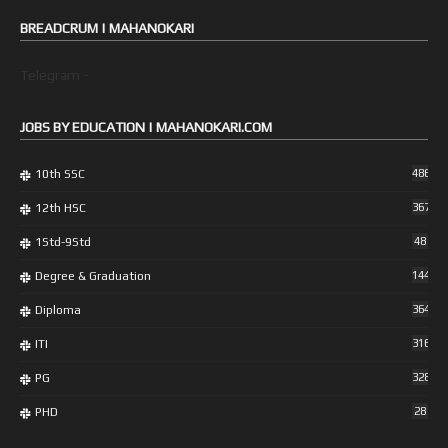
BREADCRUM | MAHANOKARI
Telegram -
JOBS BY EDUCATION | MAHANOKARI.COM
10th SSC
486
12th HSC
367
1Std-9Std
48
Degree & Graduation
1447
Diploma
364
ITI
316
PG
328
PHD
28