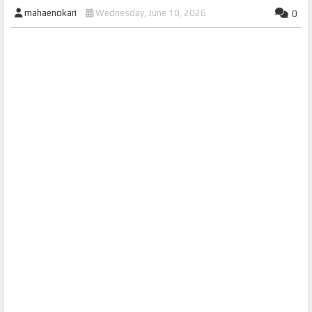
mahaenokari
Wednesday, June 10, 2026
0