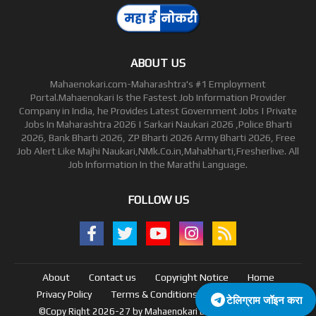
ABOUT US
Mahaenokari.com-Maharashtra's #1 Employment
Portal.Mahaenokari Is the Fastest Job Information Provider
Company in India, he Provides Latest Government Jobs | Private
Jobs In Maharashtra 2026 | Sarkari Naukari 2026 ,Police Bharti
2026, Bank Bharti 2026, ZP Bharti 2026 Army Bharti 2026, Free
Job Alert Like Majhi Naukari,NMk.Co.in,Mahabharti,Fresherlive. All
Job Information In the Marathi Language.
FOLLOW US
About
Contact us
Copyright Notice
Home
Privacy Policy
Terms & Conditions
e-News Paper
टेलिग्राम जॉइन करा
©Copy Right 2026-27 by Mahaenokari Blogger Templates