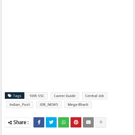
Tags
10th SSC
Career-Guide
Central Job
Indian_Post
JOB_NEWS
Mega-Bharti